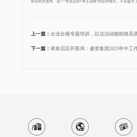
契合民生需求。这一“专业运营+本土深耕”的合作模式，不仅提
上一篇：
企业合规专题培训，以法治动能助推高
下一篇：
承前启后开新局：盛誉集团2025年中