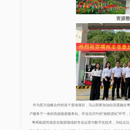
资源整
作为双方战略合作的首个落地项目，马山双桥加油站深度融合粤
户服务于一体的高效能源服务站。开业仪式中的“抱财进站”环节
粤商能源凭借其在能源领域的专业运营与数字化技术，为站点注