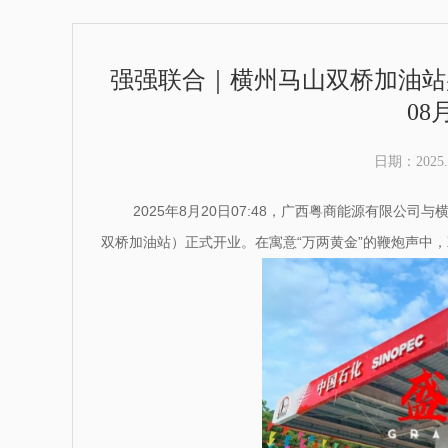
强强联合｜横州马山双桥加油站盛
08
日期：2025.0
2025年8月20日07:48，广西粤商能源有限
双桥加油站）正式开业。在寓意“万两黄金”的鞭炮声中